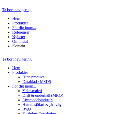
Ta bort navigering
Hem
Produkter
För dig inom...
Referenser
Nyheter
Om Induf
Kontakt
Ta bort navigering
Hem
Produkter
Hitta produkt
Datablad / MSDS
För dig inom...
Yrkesmåleri
Drift & underhåll (MRO)
Livsmedelsindustri
Hamn, sjöfart & järnväg
Bygg
Fastighetsförvaltning