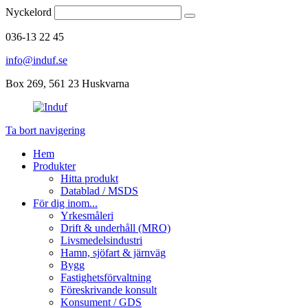
Nyckelord
036-13 22 45
info@induf.se
Box 269, 561 23 Huskvarna
Ta bort navigering
Hem
Produkter
Hitta produkt
Datablad / MSDS
För dig inom...
Yrkesmåleri
Drift & underhåll (MRO)
Livsmedelsindustri
Hamn, sjöfart & järnväg
Bygg
Fastighetsförvaltning
Föreskrivande konsult
Konsument / GDS