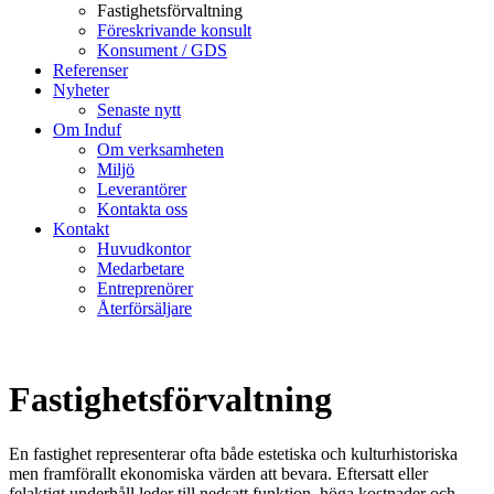
Fastighetsförvaltning
Föreskrivande konsult
Konsument / GDS
Referenser
Nyheter
Senaste nytt
Om Induf
Om verksamheten
Miljö
Leverantörer
Kontakta oss
Kontakt
Huvudkontor
Medarbetare
Entreprenörer
Återförsäljare
Fastighetsförvaltning
En fastighet representerar ofta både estetiska och kulturhistoriska
men framförallt ekonomiska värden att bevara. Eftersatt eller
felaktigt underhåll leder till nedsatt funktion, höga kostnader och