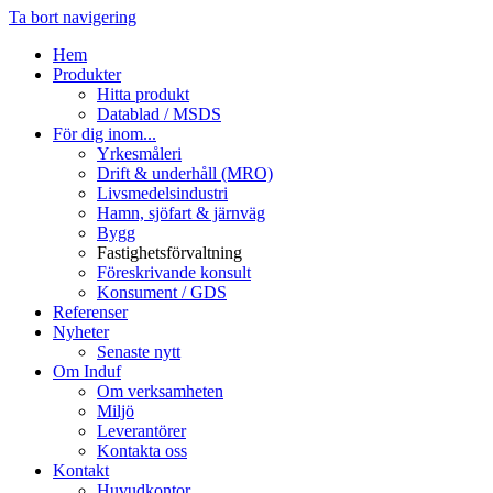
Ta bort navigering
Hem
Produkter
Hitta produkt
Datablad / MSDS
För dig inom...
Yrkesmåleri
Drift & underhåll (MRO)
Livsmedelsindustri
Hamn, sjöfart & järnväg
Bygg
Fastighetsförvaltning
Föreskrivande konsult
Konsument / GDS
Referenser
Nyheter
Senaste nytt
Om Induf
Om verksamheten
Miljö
Leverantörer
Kontakta oss
Kontakt
Huvudkontor