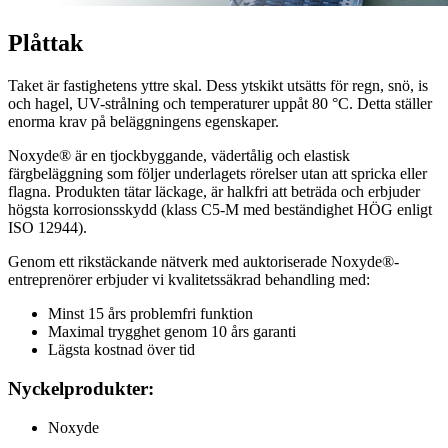
Plåttak
Taket är fastighetens yttre skal. Dess ytskikt utsätts för regn, snö, is
och hagel, UV-strålning och temperaturer uppåt 80 °C. Detta ställer
enorma krav på beläggningens egenskaper.
Noxyde® är en tjockbyggande, vädertålig och elastisk
färgbeläggning som följer underlagets rörelser utan att spricka eller
flagna. Produkten tätar läckage, är halkfri att beträda och erbjuder
högsta korrosionsskydd (klass C5-M med beständighet HÖG enligt
ISO 12944).
Genom ett rikstäckande nätverk med auktoriserade Noxyde®-
entreprenörer erbjuder vi kvalitetssäkrad behandling med:
Minst 15 års problemfri funktion
Maximal trygghet genom 10 års garanti
Lägsta kostnad över tid
Nyckelprodukter:
Noxyde