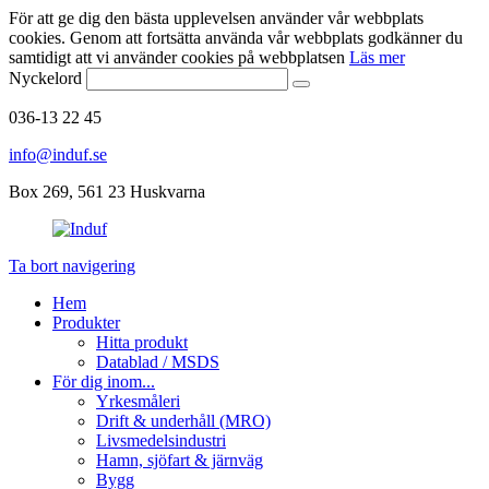
För att ge dig den bästa upplevelsen använder vår webbplats
cookies. Genom att fortsätta använda vår webbplats godkänner du
samtidigt att vi använder cookies på webbplatsen
Läs mer
Nyckelord
036-13 22 45
info@induf.se
Box 269, 561 23 Huskvarna
Ta bort navigering
Hem
Produkter
Hitta produkt
Datablad / MSDS
För dig inom...
Yrkesmåleri
Drift & underhåll (MRO)
Livsmedelsindustri
Hamn, sjöfart & järnväg
Bygg