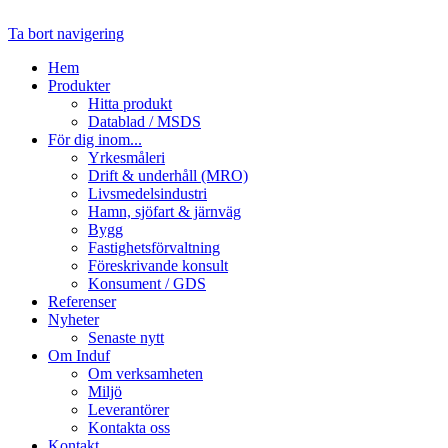
Ta bort navigering
Hem
Produkter
Hitta produkt
Datablad / MSDS
För dig inom...
Yrkesmåleri
Drift & underhåll (MRO)
Livsmedelsindustri
Hamn, sjöfart & järnväg
Bygg
Fastighetsförvaltning
Föreskrivande konsult
Konsument / GDS
Referenser
Nyheter
Senaste nytt
Om Induf
Om verksamheten
Miljö
Leverantörer
Kontakta oss
Kontakt