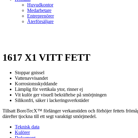
Huvudkontor
Medarbetare
Entreprenörer
Återförsäljare
1617 X1 VITT FETT
Stoppar gnissel
Vattenavvisandet
Korrosionsskyddande
Lämplig för vertikala ytor, rinner ej
Vit kulör ger visuell bekräftelse på smörjningen
Silikonfri, säker i lackeringsverkstäder
Tillsatt BoroTecX™ förlänger verkanstiden och förhöjer fettets frömåga a
därefter tjockna till ett segt varaktigt smörjmedel.
Teknisk data
Kulörer
Dokument